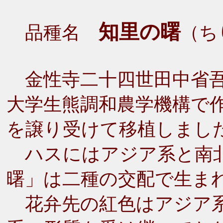
知里の曙
品種名
（ち
金性寺二十四世田中省吾
大学生熊調和農学機構で
を譲り受けて移植しまし
ハスにはアジア系と南北
曙」は二種の交配で生ま
花弁先の紅色はアジア系