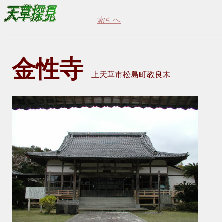
索引へ
金性寺
上天草市松島町教良木