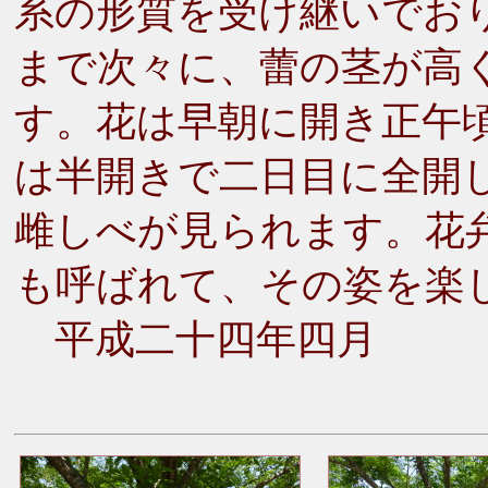
系の形質を受け継いでお
まで次々に、蕾の茎が高
す。花は早朝に開き正午
は半開きで二日目に全開
雌しべが見られます。花
も呼ばれて、その姿を楽
平成二十四年四月