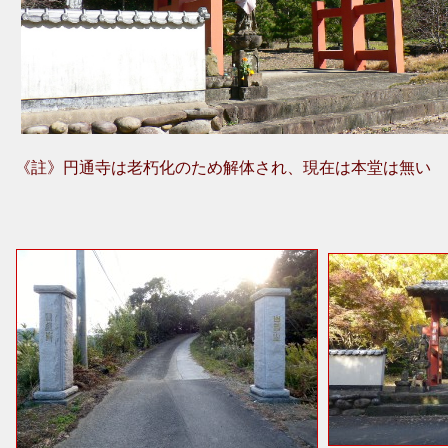
《註》円通寺は老朽化のため解体され、現在は本堂は無い