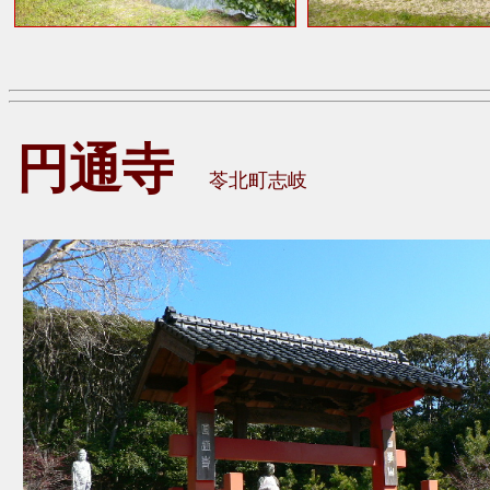
円通寺
苓北町志岐