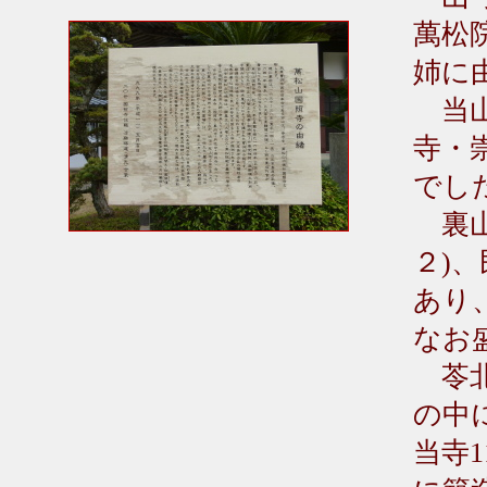
萬松
姉に
当山
寺・
でし
裏山
２)
あり
なお
苓北
の中
当寺1