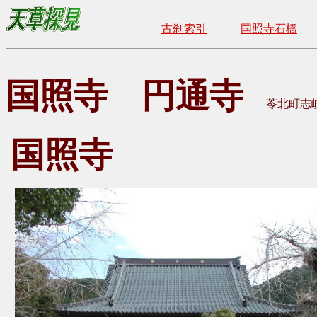
古刹索引
国照寺石橋
国照寺 円通寺
苓北町志
国照寺