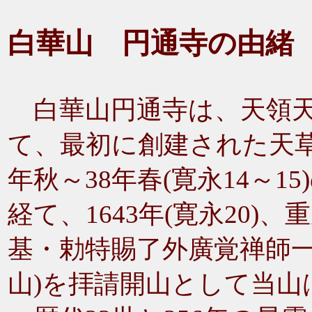
白華山 円通寺
の由緒
白華山円通寺は、天領天
て、最初に創建された天草
年秋～38年春(寛永14～
経て、1643年(寛永20
基・勅特賜了外廣覚禅師一
山)を拝請開山として当山