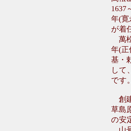
163
年(寛
が着
萬松
年(
基・
して
です
創建
草島
の安
山号