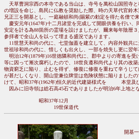
天草曹洞宗西の本寺である当山は、寺号を萬松山国照寺と
の増設を命じ、島民に仏教を奨励した際、時の天草代官鈴木重成
兄正三を開基とし、一庭融頓和尚(賜紫の勅定を得た名僧で
慶安元年(1647年)十二月諸堂を完成して開眼供養を行い
安定を計る為88箇所の霊場を設けましたが、爾来毎年陰暦３
参拝者で全山人を以って埋まる盛況であります。
11世慧天和尚の代に、七堂伽蓋を建立して、内容外観共に天
世祖珍和尚の代に、惜しくも出火し、一部を焼失し更に翌年
明治12年(1879年)16世徳隣和尚代に、郡中よりの寄進
等に因って漸次腐朽したので、18世良遵和尚代より其の改築
物資窮乏に陥り、止むを得ず、修復に修復を重ねて辛うじて
が甚だしくなり、開山堂兼位牌堂は危険状態に陥りましたの
けて、昭和37年(1962年)恒久的近代建築様式を 本堂
因みに旧寺領は総石高45石でありましたが明治6年上地と
昭和37年12月
19世保道代
開基一