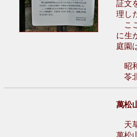
証文
理し
ここ
に生
庭園
昭和
苓北
萬松
天草
萬松