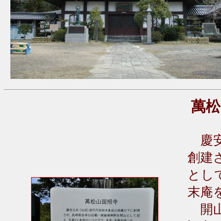
萬松
慶安
創建
とし
末庵
開山