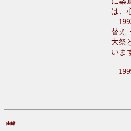
に築
は、
19
替え
大祭
いま
199
20
由緒