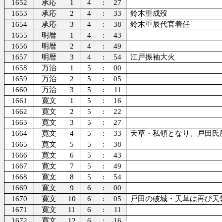
1652
承応
1
4
:
27
1653
承応
2
4
:
33
鈴木重成歿
1654
承応
3
4
:
38
鈴木重辰代官着任
1655
明暦
1
4
:
43
1656
明暦
2
4
:
49
1657
明暦
3
4
:
54
江戸振袖大火
1658
万治
1
5
:
00
1659
万治
2
5
:
05
1660
万治
3
5
:
11
1661
寛文
1
5
:
16
1662
寛文
2
5
:
22
1663
寛文
3
5
:
27
1664
寛文
4
5
:
33
天草・私領となり、戸田氏
1665
寛文
5
5
:
38
1666
寛文
6
5
:
43
1667
寛文
7
5
:
49
1668
寛文
8
5
:
54
1669
寛文
9
6
:
00
1670
寛文
10
6
:
05
戸田の破城・天草は再び天
1671
寛文
11
6
:
11
1672
寛文
12
6
:
16