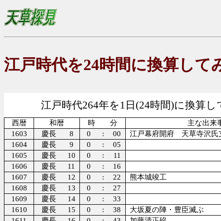
江戸時代を24時間に換算して
江戸時代264年を1日(24時間)に換算
西暦
和暦
時 分
主な出来
1603
慶長
8
0
:
00
江戸幕府開府 天草寺沢氏
1604
慶長
9
0
:
05
1605
慶長
10
0
:
11
1606
慶長
11
0
:
16
1607
慶長
12
0
:
22
熊本城竣工
1608
慶長
13
0
:
27
1609
慶長
14
0
:
33
1610
慶長
15
0
:
38
大坂夏の陣・豊臣滅ぶ
1611
慶長
16
0
:
43
加藤清正歿