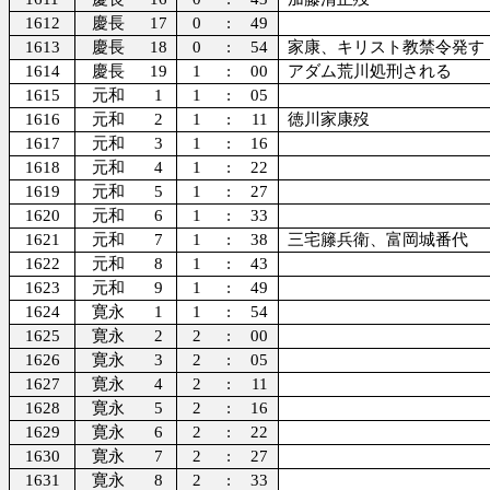
1612
慶長
17
0
:
49
1613
慶長
18
0
:
54
家康、キリスト教禁令発す
1614
慶長
19
1
:
00
アダム荒川処刑される
1615
元和
1
1
:
05
1616
元和
2
1
:
11
徳川家康歿
1617
元和
3
1
:
16
1618
元和
4
1
:
22
1619
元和
5
1
:
27
1620
元和
6
1
:
33
1621
元和
7
1
:
38
三宅籐兵衛、富岡城番代
1622
元和
8
1
:
43
1623
元和
9
1
:
49
1624
寛永
1
1
:
54
1625
寛永
2
2
:
00
1626
寛永
3
2
:
05
1627
寛永
4
2
:
11
1628
寛永
5
2
:
16
1629
寛永
6
2
:
22
1630
寛永
7
2
:
27
1631
寛永
8
2
:
33