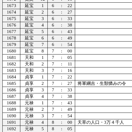
1673
延宝
1
6
:
22
1674
延宝
2
6
:
27
1675
延宝
3
6
:
33
1676
延宝
4
6
:
38
1677
延宝
5
6
:
43
1678
延宝
6
6
:
49
1679
延宝
7
6
:
54
1680
延宝
8
7
:
00
1681
天和
1
7
:
05
1682
天和
2
7
:
11
1683
天和
3
7
:
16
1684
貞享
1
7
:
22
1685
貞享
2
7
:
27
将軍綱吉・生類憐みの令
1686
貞享
3
7
:
33
1687
貞享
4
7
:
38
1688
元禄
1
7
:
43
1689
元禄
2
7
:
49
1690
元禄
3
7
:
54
1691
元禄
4
8
:
00
天草の人口・3万４千人
1692
元禄
5
8
:
05