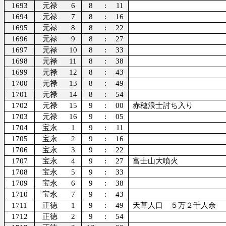
1693
元禄
6
8
:
11
1694
元禄
7
8
:
16
1695
元禄
8
8
:
22
1696
元禄
9
8
:
27
1697
元禄
10
8
:
33
1698
元禄
11
8
:
38
1699
元禄
12
8
:
43
1700
元禄
13
8
:
49
1701
元禄
14
8
:
54
1702
元禄
15
9
:
00
赤穂浪士討ち入り
1703
元禄
16
9
:
05
1704
宝永
1
9
:
11
1705
宝永
2
9
:
16
1706
宝永
3
9
:
22
1707
宝永
4
9
:
27
富士山大噴火
1708
宝永
5
9
:
33
1709
宝永
6
9
:
38
1710
宝永
7
9
:
43
1711
正徳
1
9
:
49
天草人口 ５万２千人余
1712
正徳
2
9
:
54