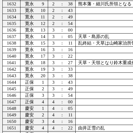
1632
寛永
9
2
:
38
熊本藩・細川氏所領となる
1633
寛永
10
2
:
43
1634
寛永
11
2
:
49
1635
寛永
12
2
:
54
1636
寛永
13
3
:
00
1637
寛永
14
3
:
05
天草・島原の乱
1638
寛永
15
3
:
11
乱終結・天草は山崎家治所
1639
寛永
16
3
:
16
1640
寛永
17
3
:
22
1641
寛永
18
3
:
27
天草・天領となり鈴木重成
1642
寛永
19
3
:
33
1643
寛永
20
3
:
38
1644
正保
1
3
:
43
1645
正保
2
3
:
49
1646
正保
3
3
:
54
1647
正保
4
4
:
00
1648
慶安
1
4
:
05
1649
慶安
2
4
:
11
1650
慶安
3
4
:
16
1651
慶安
4
4
:
22
由井正雪の乱