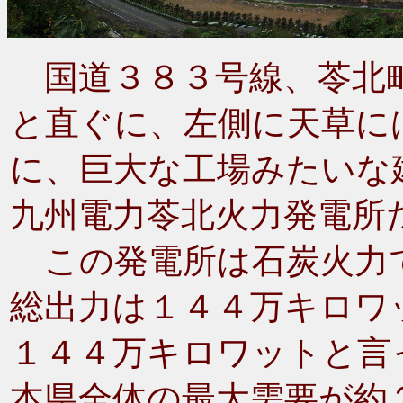
国道３８３号線、苓北
と直ぐに、左側に天草に
に、巨大な工場みたいな
九州電力苓北火力発電所
この発電所は石炭火力
総出力は１４４万キロワ
１４４万キロワットと言
本県全体の最大需要が約