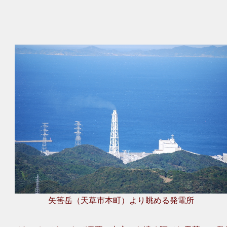
矢筈岳（天草市本町）より眺める発電所