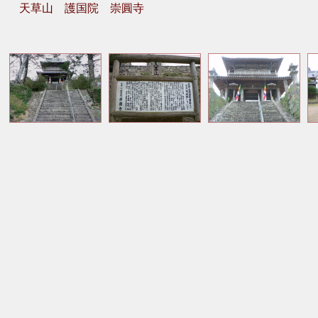
天草山 護国院 崇圓寺