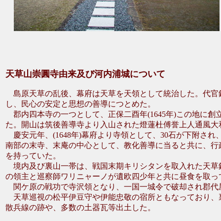
天草山崇圓寺由来及び河内浦城について
島原天草の乱後、幕府は天草を天領として統治した。代官
し、民心の安定と思想の善導につとめた。
郡内四本寺の一つとして、正保二酉年(1645年)この地に創立
た。開山は筑後善導寺より入山された燈蓮杜傅誉上人通風大和
慶安元年、(1648年)幕府より寺領として、30石が下附さ
南部の末寺、末庵の中心として、教化善導に当ると共に、行
を持っていた。
境内及び裏山一帯は、戦国末期キリシタンを取入れた天草
の領主と巡察師ワリニャーノが遺欧四少年と共に昼食を取っ
関ケ原の戦功で寺沢領となり、一国一城令で破却され郡代
天草巡視の松平伊豆守や伊能忠敬の宿所ともなっており、
散兵線の跡や、多数の土器瓦等出土した。