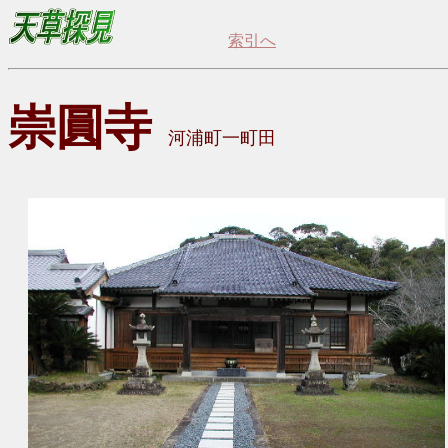
索引へ
崇圓寺
河浦町一町田