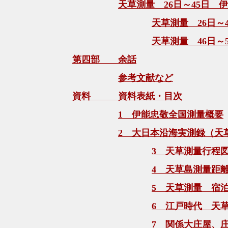
天草測量 26日～45日 
天草測量 26日～
天草測量 46日～5
第四部 余話
参考文献など
資料 資料表紙・目次
1 伊能忠敬全国測量概要
2 大日本沿海実測録（天
3 天草測量行程
4 天草島測量距
5 天草測量 宿
6 江戸時代 天
7 関係大庄屋、