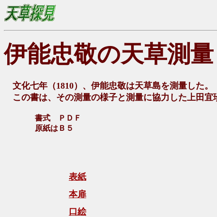
伊能忠敬の天草測量
文化七年（1810）、伊能忠敬は天草島を測量した。
この書は、その測量の様子と測量に協力した上田宜
書式 ＰＤＦ
原紙はＢ５
表紙
本扉
口絵