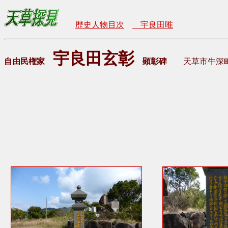
歴史人物目次
宇良田唯
宇良田玄彰
自由民権家
顕彰碑
天草市牛深町