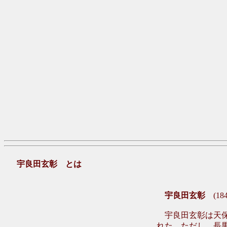
宇良田玄彰 とは
宇良田玄彰
(184
宇良田玄彰は天保
れた。ただし、長