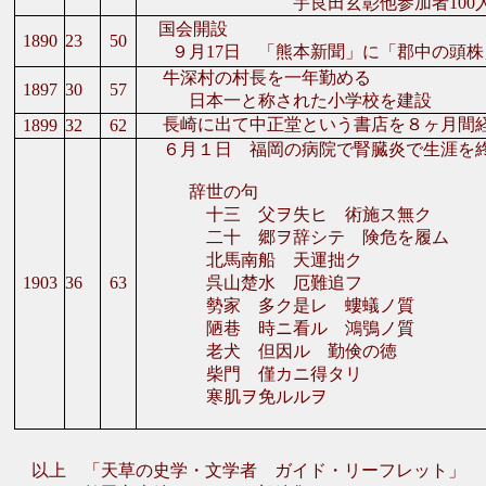
宇良田玄彰他参加者100
国会開設
1890
23
50
９月17日 「熊本新聞」に「郡中の頭株
牛深村の村長を一年勤める
1897
30
57
日本一と称された小学校を建設
長崎に出て中正堂という書店を８ヶ月間
1899
32
62
６月１日 福岡の病院で腎臓炎で生涯を
辞世の句
十三 父ヲ失ヒ 術施ス無ク
二十 郷ヲ辞シテ 険危を履ム
北馬南船 天運拙ク
1903
36
63
呉山楚水 厄難追フ
勢家 多ク是レ 螻蟻ノ質
陋巷 時ニ看ル 鴻鴞ノ質
老犬 但因ル 勤倹の徳
柴門 僅カニ得タリ
寒肌ヲ免ルルヲ
以上 「天草の史学・文学者 ガイド・リーフレット」