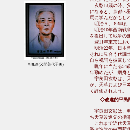
玄彰13歳の時、父
になると、京都へ
馬に学んだかもし
明治５、６年頃、
明治10年西南戦
を提出して戦争の
翌11年東京にお
明治22年、日本
それに見合う代議士
自ら祝詞を披露し
肖像画
(
又間美代子画
)
晩年に当たる54
年勤めたが、病身と
宇良田玄彰は、天
が、天草および日
く評価されよう
◇改進的平民
宇良田玄彰は、
ち天草改進党の指
これまで近代天草
系改進党の中西新