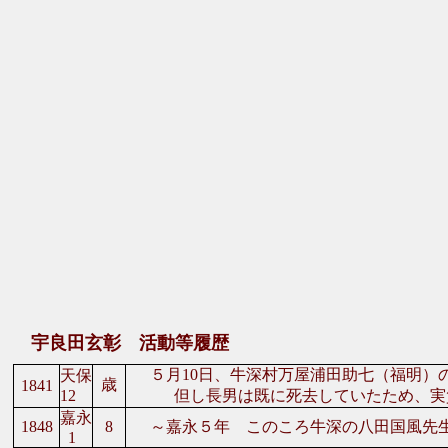
副
板
木
岩
西
三
宇良田玄彰 活動等履歴
５月10日、牛深村万屋浦田助七（福明）
天保
歳
1841
12
但し長男は既に死去していたため、実質
嘉永
1848
8
～嘉永５年 このころ牛深の八田国風先生
1