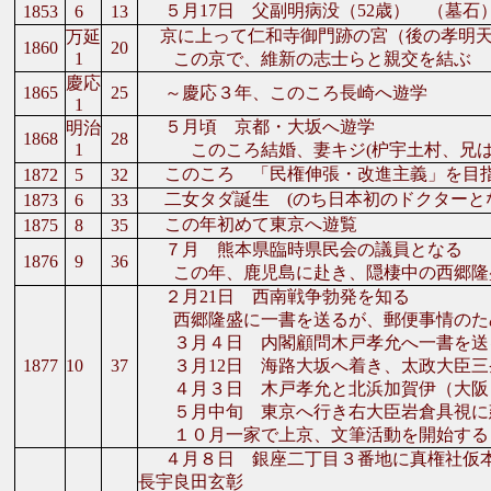
５月17日 父副明病没（52歳） （墓石
1853
6
13
京に上って仁和寺御門跡の宮（後の孝明天
万延
1860
20
1
この京で、維新の志士らと親交を結ぶ
慶応
1865
25
～慶応３年、このころ長崎へ遊学
1
５月頃 京都・大坂へ遊学
明治
1868
28
1
このころ結婚、妻キジ(枦宇土村、兄はの
このころ 「民権伸張・改進主義」を目
1872
5
32
二女タダ誕生 (のち日本初のドクターとな
1873
6
33
この年初めて東京へ遊覧
1875
8
35
７月 熊本県臨時県民会の議員となる
1876
9
36
この年、鹿児島に赴き、隠棲中の西郷隆
２月21日 西南戦争勃発を知る
西郷隆盛に一書を送るが、郵便事情のた
３月４日 内閣顧問木戸孝允へ一書を送
1877
10
37
３月12日 海路大坂へ着き、太政大臣三
４月３日 木戸孝允と北浜加賀伊（大阪
５月中旬 東京へ行き右大臣岩倉具視に
１０月一家で上京、文筆活動を開始する
４月８日 銀座二丁目３番地に真権社仮本
長宇良田玄彰