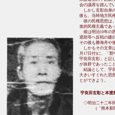
会の議席を踏んで
しかし玄彰自身の
後も、当時地方民
彼の民権思想は、
進的民権主義であ
彼は明治10年の
退助等へ反戦の建
その後も勝海舟や
しかもその文章は
月17日付)に、「
宇良田玄彰」と記
が抜群であったこ
結論として、宇良
大きいすぐれた思
とができよう。
宇良田玄彰と本渡
◇明治二十二年
(「熊本新聞」