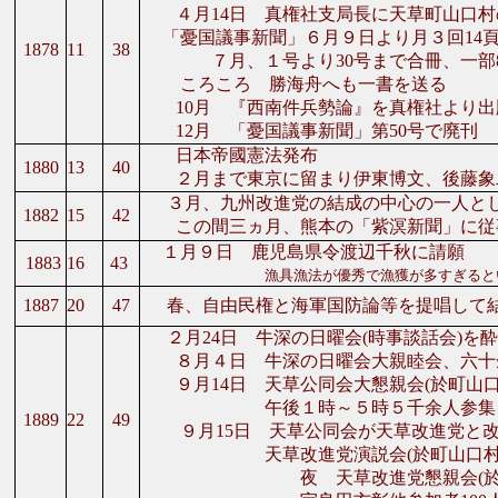
４月14日 真権社支局長に天草町山口村
「憂国議事新聞」６月９日より月３回14
1878
11
38
７月、１号より30号まで合冊、一部8
ころころ 勝海舟へも一書を送る
10月 『西南件兵勢論』を真権社より出
12月 「憂国議事新聞」第50号で廃刊
日本帝國憲法発布
1880
13
40
２月まで東京に留まり伊東博文、後藤象
３月、九州改進党の結成の中心の一人と
1882
15
42
この間三ヵ月、熊本の「紫溟新聞」に従
１月９日 鹿児島県令渡辺千秋に請願
1883
16
43
漁具漁法が優秀で漁獲が多すぎると
1887
20
47
春、自由民権と海軍国防論等を提唱して結
２月24日 牛深の日曜会(時事談話会)を
８月４日 牛深の日曜会大親睦会、六十
９月14日 天草公同会大懇親会(於町山口
午後１時～５時５千余人参集 宇
1889
22
49
９月15日 天草公同会が天草改進党と
天草改進党演説会(於町山口村劇
夜 天草改進党懇親会(於