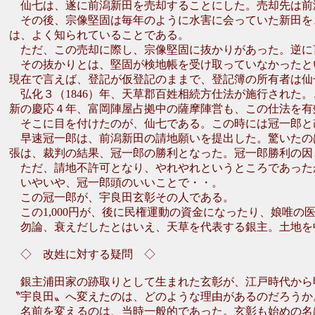
仙七は、遂に前潟新田を売却することにした。売却先は前
その後、宗像堅固は毎年のように水害に会っていた新田を
は、よく知られていることである。
ただ、この売却に際し、宗像堅固に抜かりがあった。逆に
その抜かりとは、堅固が検地帳を受け取っていなかったと
現在で言えば、登記が仮登記のままで、登記簿の所有者は仙
弘化３（1846）年、天草郡百姓相続方仕法が施行された
新の慶応４年、富岡陣屋占拠中の薩摩陣営も、この仕法を有
そこに目を付けたのが、仙七である。この時には冠一郎と
早速冠一郎は、前潟新田の請地願いを提出した。驚いたの
張は、裁判の結果、冠一郎の勝利となった。冠一郎勝利の因
ただ、請地不許可となり、やれやれというところであったが、
いやいや、冠一郎頭のいいことで・・。
この冠一郎が、宇良田玄彰その人である。
この1,000円が、後に民権運動の資金になったり、娘唯の
勿論、衰えだしたとはいえ、天草を代表する銀主。土地を
◇ 改姓に対する疑問 ◇
銀主浦田家の跡取りとして生まれた玄彰が、江戸時代から
〝宇良田〟へ変えたのは、どのような理由があるのだろうか
名前を変えるのは、当時一般的であった。玄彰も始めの名