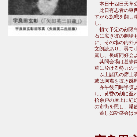
本日十四日天草公
此日有志者の東西
すがら旗幟を翻し
し。
頓て予定の刻限午
石に広き彼の劇場
に、その場の内外
文朗読あり、尋て
露し、長崎同好会
其間会場は甚静粛
草に於ける勢力の
以上諸氏の席上演
或は胸襟を披き感
亦午後四時半頃よ
し、黄昏の刻に至
拾余戸の屋上に紅
の市街を照し、爆
蓋し如斯盛会は天