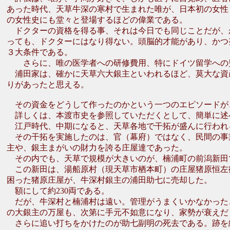
あった時代、天草牛深の寒村で生まれた唯が、日本初の女性
の女性史にも堂々と登場するほどの偉業である。
ドクターの資格を得る事、それは今日でも同じことだが、
っても、ドクターにはなり得ない。頭脳的才能があり、かつ
３大条件である。
さらに、唯の医学者への研修費用、特にドイツ留学への費
浦田家は、確かに天草六大銀主といわれるほど、莫大な資
りがあったと思える。
その資金をどうして作ったのかという一つのエピソードが
詳しくは、本渡市史を参照していただくとして、簡単に述
江戸時代、中期になると、天草各地で干拓が盛んに行われ
その干拓を実施したのは、官（幕府）ではなく、民間の事
主や、銀主まがいの財力を誇る庄屋達であった。
その内でも、天草で規模が大きいのが、楠浦町の前潟新田
この新田は、湯船原村（現天草市栖本町）の庄屋猪原恒左
困った猪原庄屋が、牛深村銀主の浦田助七に売却した。
額にして約230両である。
だが、牛深村と楠浦村は遠い。管理がうまくいかなかった
の大銀主の万屋も、次第に手元不如意になり、家勢が衰えだ
さらに追い打ちをかけたのが助七副明の死去である。跡を継