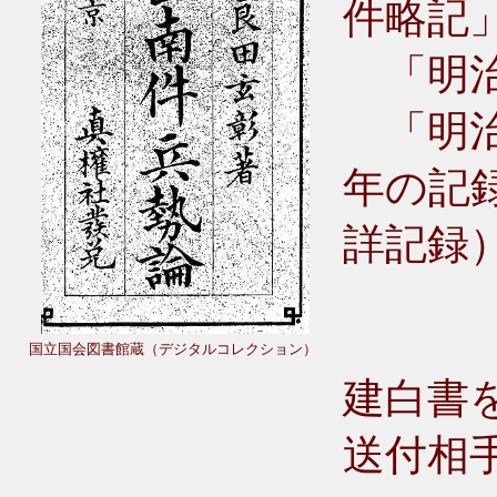
件略記
「明治
「明治
年の記
詳記録
国立国会図書館蔵（デジタルコレクション）
建白書
送付