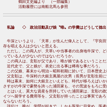
鶴田文史編より （一部編集）
活動履歴には南船北馬も参照
私論 ◇ 政治活動及び娘〝唯〟の学費はどうして捻出
牛深というより、「天草」が生んだ偉人として、『宇良田
存を唱える人は少ないと思える。
ただし、この両人が、天草いや当事者の出身地牛深で、ど
っている人が少ないのではないだろうか。
この両人は、玄彰が父であり、唯が娘であるということだ
近代史で、父と娘が、表史に出る事は稀有な事だろう。
この父娘、幕末から明治～昭和初期に於いて、日本歴史上
父玄彰は、牛深村の大銀主萬屋の次男（長男が玄彰生前に
時は幕末、如何に大銀主といえども、時代が移ろえばいか
さすがの牛深で豪勢を誇った浦田家も、その荒波をもろに受
とはいえ、莫大な資産を所持していた浦田家は、玄彰の政
イツへ留学する費用等を、父玄彰が持ったことは事実であろ
ならないだろう。
評伝は、唯が、学問が好きで、しかも医学に目覚め、医者