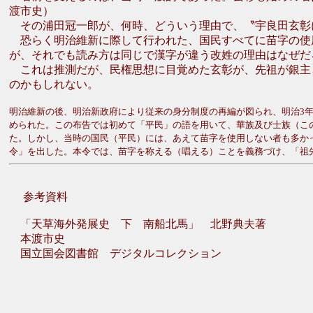
渡市史）
その浦田冠一郎が、何時、どういう理由で、〝宇良田玄彰
恐らく明治維新に際して行われた、国民すべてに苗字の使用
が、それでも読み方は同じで漢字が違う改姓の理由はなぜだ
これは推測だが、民権思想に目覚めた玄彰が、先祖が銀主
のかもしれない。
明治維新の後、明治新政府により従来の身分制度の再編が図られ、明治3年9月
められた。この布告では初めて「平民」の語を用いて、華族及び士族（こ
た。しかし、当時の国民（平民）には、あえて苗字を使用しない者も多かっ
令」を出した。本令では、苗字を称える（唱える）ことを義務づけ、「祖
参考資料
「天草海外発展史 下 南船北馬」 北野典夫著
本渡市史
国立国会図書館 デジタルコレクション