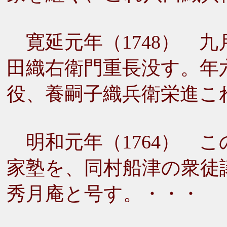
寛延元年（1748） 
田織右衛門重長没す。年
役、養嗣子織兵衛栄進こ
明和元年（1764） 
家塾を、同村船津の衆徒
秀月庵と号す。・・・