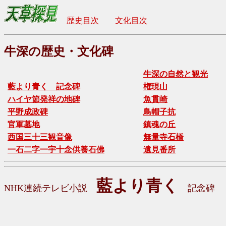
歴史目次
文化目次
牛深の歴史・文化碑
牛深の自然と観光
藍より青く 記念碑
権現山
ハイヤ節発祥の地碑
魚貫崎
平野成政碑
鳥帽子抗
官軍墓地
鎮魂の丘
西国三十三観音像
無量寺石橋
一石二字一宇十念供養石佛
遠見番所
藍より青く
NHK連続テレビ小説
記