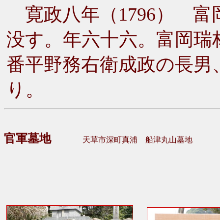
寛政八年（1796） 
没す。年六十六。富岡瑞
番平野務右衛成政の長男
り。
官軍墓地
天草市深町真浦 船津丸山墓地