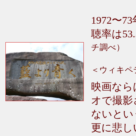
1972〜
聴率は53
チ調べ）
＜ウィキペ
映画なら
オで撮影
ないとい
更に悲し