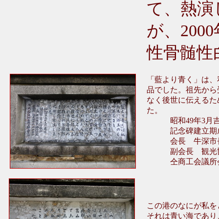
て、熱演
が、200
性骨髄性
「藍より青く」は、
品でした。祖先から
なく後世に伝えるた
た。
昭和49年3月
記念碑建立期
会長 牛深市長
副会長 観光協
仝商工会議所会
この港のなにが私を
それは青い海であり