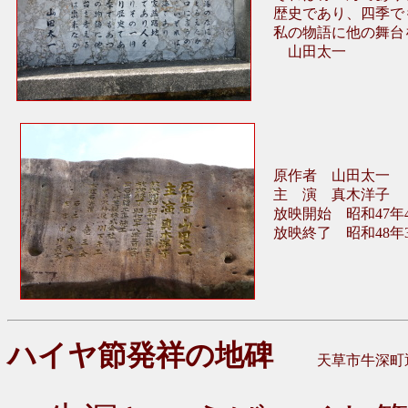
歴史であり、四季で
私の物語に他の舞台
山田太一
原作者 山田太一
主 演 真木洋子
放映開始 昭和47年
放映終了 昭和48年3
ハイヤ節発祥の地碑
天草市牛深町通