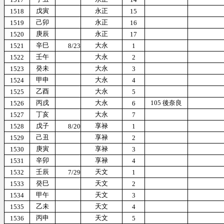
戊寅
永正
1518
15
己卯
永正
1519
16
庚辰
永正
1520
17
辛巳
大永
1521
8/23
1
壬午
大永
1522
2
癸未
大永
1523
3
甲申
大永
1524
4
乙酉
大永
1525
5
丙戌
大永
105 後奈良
1526
6
丁亥
大永
1527
7
戊子
享禄
1528
8/20
1
己丑
享禄
1529
2
庚寅
享禄
1530
3
辛卯
享禄
1531
4
壬辰
天文
1532
7/29
1
癸巳
天文
1533
2
甲午
天文
1534
3
乙未
天文
1535
4
丙申
天文
1536
5