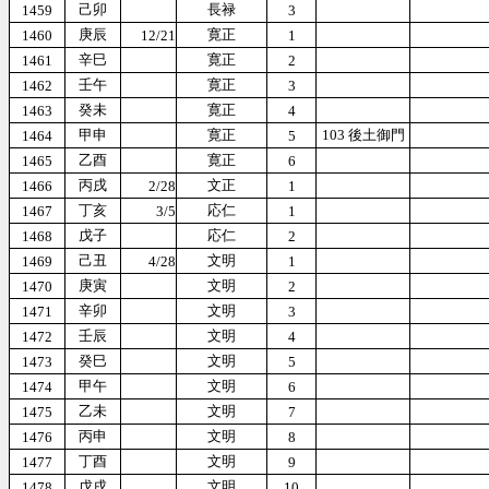
己卯
長禄
1459
3
庚辰
寛正
1460
12/21
1
辛巳
寛正
1461
2
壬午
寛正
1462
3
癸未
寛正
1463
4
甲申
寛正
103 後土御門
1464
5
乙酉
寛正
1465
6
丙戌
文正
1466
2/28
1
丁亥
応仁
1467
3/5
1
戊子
応仁
1468
2
己丑
文明
1469
4/28
1
庚寅
文明
1470
2
辛卯
文明
1471
3
壬辰
文明
1472
4
癸巳
文明
1473
5
甲午
文明
1474
6
乙未
文明
1475
7
丙申
文明
1476
8
丁酉
文明
1477
9
戊戌
文明
1478
10