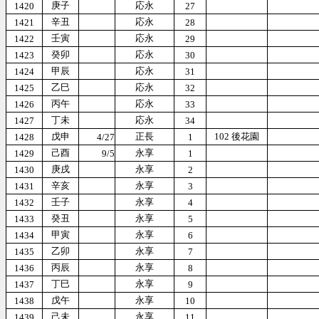
庚子
応永
1420
27
辛丑
応永
1421
28
壬寅
応永
1422
29
癸卯
応永
1423
30
甲辰
応永
1424
31
乙巳
応永
1425
32
丙午
応永
1426
33
丁未
応永
1427
34
戊申
正長
102 後花園
1428
4/27
1
己酉
永享
1429
9/5
1
庚戌
永享
1430
2
辛亥
永享
1431
3
壬子
永享
1432
4
癸丑
永享
1433
5
甲寅
永享
1434
6
乙卯
永享
1435
7
丙辰
永享
1436
8
丁巳
永享
1437
9
戊午
永享
1438
10
己未
永享
1439
11