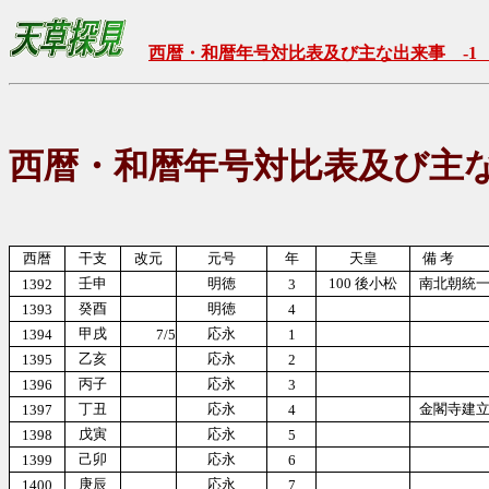
西暦・和暦年号対比表及び主な出来事 -1
西暦・和暦年号対比表及び主な
西暦
干支
改元
元号
年
天皇
備 考
壬申
明徳
100 後小松
南北朝統
1392
3
癸酉
明徳
1393
4
甲戌
応永
1394
7/5
1
乙亥
応永
1395
2
丙子
応永
1396
3
丁丑
応永
金閣寺建
1397
4
戊寅
応永
1398
5
己卯
応永
1399
6
庚辰
応永
1400
7