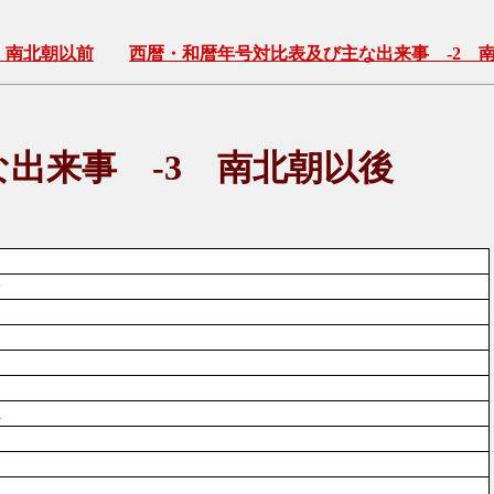
 南北朝以前
西暦・和暦年号対比表及び主な出来事 -2 
出来事 -3 南北朝以後
一
立