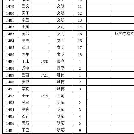
己亥
文明
1479
11
庚子
文明
1480
12
辛丑
文明
1481
13
壬寅
文明
1482
14
癸卯
文明
銀閣寺建
1483
15
甲辰
文明
1484
16
乙巳
文明
1485
17
丙午
文明
1486
18
丁未
長享
1487
7/20
1
戊申
長享
1488
2
己酉
延徳
1489
8/21
1
庚戌
延徳
1490
2
辛亥
延徳
1491
3
壬子
明応
1492
7/19
1
癸丑
明応
1493
2
甲寅
明応
1494
3
乙卯
明応
1495
4
丙辰
明応
1496
5
丁巳
明応
1497
6