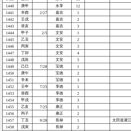
庚申
永享
1440
12
辛酉
嘉吉
1441
2/27
1
壬戌
嘉吉
1442
2
癸亥
嘉吉
1443
3
甲子
文安
1444
2/5
1
乙丑
文安
1445
2
丙寅
文安
1446
3
丁卯
文安
1447
4
戊辰
文安
1448
5
己巳
宝徳
1449
7/28
1
庚午
宝徳
1450
2
辛未
宝徳
1451
3
壬申
享徳
1452
7/25
1
癸酉
享徳
1453
2
甲戌
享徳
1454
3
乙亥
康正
1455
7/25
1
丙子
康正
1456
2
丁丑
長禄
太田道灌
1457
9/28
1
戊寅
長禄
1458
2