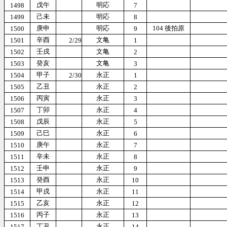
戊午
明応
1498
7
己未
明応
1499
8
庚申
明応
104 後拍原
1500
9
辛酉
文亀
1501
2/29
1
壬戌
文亀
1502
2
癸亥
文亀
1503
3
甲子
永正
1504
2/30
1
乙丑
永正
1505
2
丙寅
永正
1506
3
丁卯
永正
1507
4
戊辰
永正
1508
5
己巳
永正
1509
6
庚午
永正
1510
7
辛未
永正
1511
8
壬申
永正
1512
9
癸酉
永正
1513
10
甲戌
永正
1514
11
乙亥
永正
1515
12
丙子
永正
1516
13
丁丑
永正
1517
14