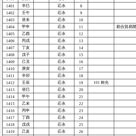
辛巳
応永
1401
8
壬午
応永
1402
9
癸未
応永
1403
10
甲申
応永
勘合貿易
1404
11
乙酉
応永
1405
12
丙戌
応永
1406
13
丁亥
応永
1407
14
戊子
応永
1408
15
己丑
応永
1409
16
庚寅
応永
1410
17
辛卯
応永
1411
18
壬辰
応永
101 称光
1412
19
癸巳
応永
1413
20
甲午
応永
1414
21
乙未
応永
1415
22
丙申
応永
1416
23
丁酉
応永
1417
24
戊戌
応永
1418
25
己亥
応永
1419
26