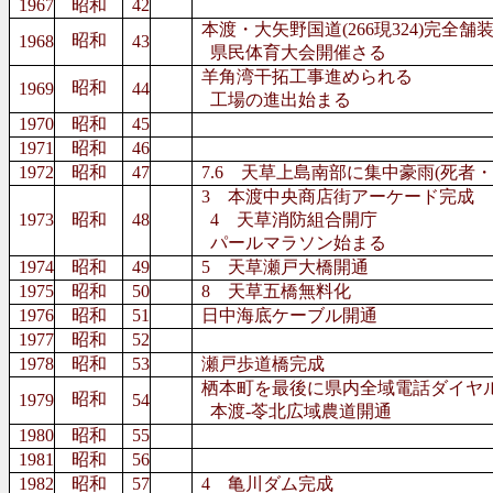
1967
昭和
42
本渡・大矢野国道(266現324)完全舗
昭和
1968
43
県民体育大会開催さる
羊角湾干拓工事進められる
昭和
1969
44
工場の進出始まる
1970
昭和
45
1971
昭和
46
1972
昭和
47
7.6 天草上島南部に集中豪雨(死者・行
3 本渡中央商店街アーケード完成
1973
昭和
48
4 天草消防組合開庁
パールマラソン始まる
1974
昭和
49
5 天草瀬戸大橋開通
1975
昭和
50
8 天草五橋無料化
1976
昭和
51
日中海底ケーブル開通
1977
昭和
52
1978
昭和
53
瀬戸歩道橋完成
栖本町を最後に県内全域電話ダイヤ
昭和
1979
54
本渡-苓北広域農道開通
1980
昭和
55
1981
昭和
56
1982
昭和
57
4 亀川ダム完成