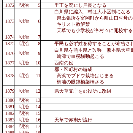
1872
明治
5
里正を廃止し戸長となる
白川県に編入、村は大小区制になる
県出張所を富岡町から町山口村舟の
明治
1873
6
キリスト教解禁
天草でも小学校が各村々に開校する
1874
明治
7
1875
明治
8
平民も必ず姓を称することが布告さ
白川県を熊本県と改称 熊本県天草
明治
1876
9
崎津で血税騒動起こる
1877
明治
10
西南の役
郡・区町村の編成
1878
明治
11
高浜でブドウ栽培はじまる
楠浦の眼鏡橋架橋さる
1879
明治
12
県天草支庁を郡役所に改組
1880
明治
13
1881
明治
14
1882
明治
15
1883
明治
16
天草で赤痢が流行
1884
明治
17
1885
明治
18