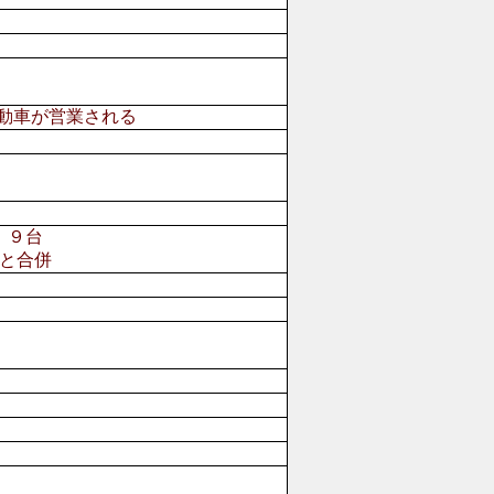
動車が営業される
、９台
と合併