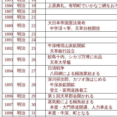
1886
明治
19
上原典礼、有明町でいかなご網をお
1887
明治
20
1888
明治
21
大日本帝国憲法発布
明治
1889
22
中学済々學、天草分校開佼
1890
明治
23
1891
明治
24
牛深権現山炭鉱開鉱
明治
1892
25
天草銀行設立
鮫島十内、シカゴ万博に出品
明治
1893
26
天草大旱魃
日清戦争
明治
1894
27
八田網による鰯漁業始まる
深川卯次郎、カツオ漁はじめる
1895
明治
28
牛深炭鉱開鉱
登立・富岡道路着工
1896
明治
29
第１回天草郡会開かれる
蒸気船による鰯魚始まる
明治
1897
30
本渡・大門県道開通、人力車走る
1898
明治
31
本渡・牛深、町となる