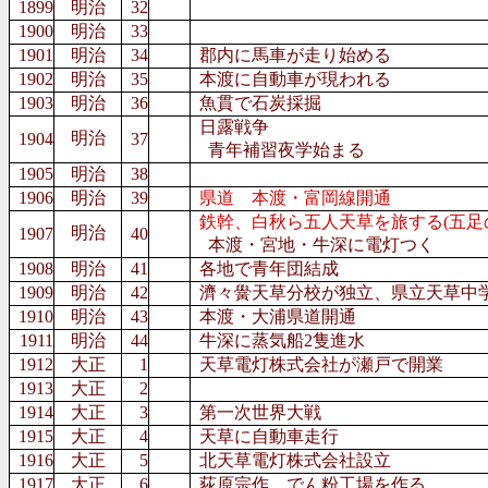
1899
明治
32
1900
明治
33
1901
明治
34
郡内に馬車が走り始める
1902
明治
35
本渡に自動車が現われる
1903
明治
36
魚貫で石炭採掘
日露戦争
明治
1904
37
青年補習夜学始まる
1905
明治
38
1906
明治
39
県道 本渡・富岡線開通
鉄幹、白秋ら五人天草を旅する(五足
明治
1907
40
本渡・宮地・牛深に電灯つく
1908
明治
41
各地で青年団結成
1909
明治
42
濟々黌天草分校が独立、県立天草中
1910
明治
43
本渡・大浦県道開通
1911
明治
44
牛深に蒸気船2隻進水
1912
大正
1
天草電灯株式会社が瀬戸で開業
1913
大正
2
1914
大正
3
第一次世界大戦
1915
大正
4
天草に自動車走行
1916
大正
5
北天草電灯株式会社設立
1917
大正
6
荻原宗作、でん粉工場を作る