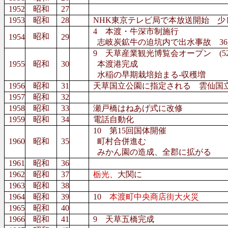
1952
昭和
27
1953
昭和
28
NHK東京テレビ局で本放送開始 少
4 本渡・牛深市制施行
昭和
1954
29
志岐炭鉱牛の迫坑内で出水事故 36
9 天草産業観光博覧会オープン (5
1955
昭和
30
本渡港完成
水稲の早期栽培始まる-収穫増
1956
昭和
31
天草国立公園に指定される 雲仙国
1957
昭和
32
1958
昭和
33
瀬戸橋はねあげ式に改修
1959
昭和
34
電話自動化
10 第15回国体開催
1960
昭和
35
町村合併進む
みかん園の造成、全郡に拡がる
1961
昭和
36
1962
昭和
37
栃光
、大関に
1963
昭和
38
1964
昭和
39
10
本渡町中央商店街大火災
1965
昭和
40
1966
昭和
41
9 天草五橋完成