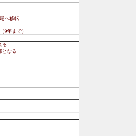
尾へ移転
（9年まで）
れる
郡となる