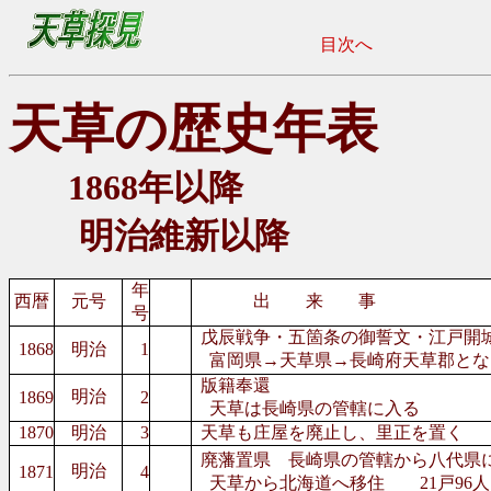
目次へ
天草の歴史年表
1868年以降
明治維新以降
年
西暦
元号
出 来 事
号
戊辰戦争・五箇条の御誓文・江戸開
1868
明治
1
富岡県→天草県→長崎府天草郡となる(
版籍奉還
明治
1869
2
天草は長崎県の管轄に入る
1870
明治
3
天草も庄屋を廃止し、里正を置く
廃藩置県 長崎県の管轄から八代県
明治
1871
4
天草から北海道へ移住 21戸96人