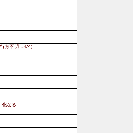
装
方不明123名)
ル化なる