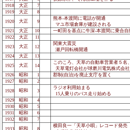
1918
大正
7
1919
大正
8
熊本-本渡間に電話が開通
大正
1920
9
マユ市場倉庫が建設される
1921
大正
10
一町田を基点に牛深-本渡間に乗合自
1922
大正
11
関東大震災
大正
1923
12
瀬戸回転橋開通
1924
大正
13
このころ、天草の自動車営業者５名
大正
1925
14
天草電灯会社が球磨川電気株式会社
1926
昭和
1
郡制(自治)を廃止支庁を置く
1927
昭和
2
ラジオ利用始まる
昭和
1928
3
15人乗りのバス走り始める
1929
昭和
4
1930
昭和
5
1931
昭和
6
1932
昭和
7
横田良一「天草小唄」レコード発売
昭和
1933
8