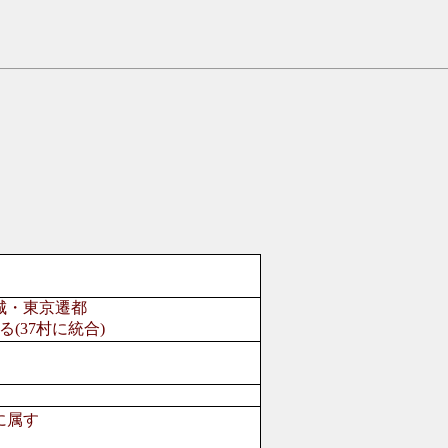
城・東京遷都
37村に統合)
に属す