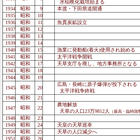
水稲晩化栽培始まる
1934
昭和
9
本渡・下田県道開通
1935
昭和
10
1936
昭和
11
魚貫炭鉱設立
1937
昭和
12
1938
昭和
13
1939
昭和
14
1940
昭和
15
漁業に発動船(着火)使用され始める
1941
昭和
16
太平洋戦争開戦
1942
昭和
17
天草支庁を廃し、地方事務所となる
1943
昭和
18
1944
昭和
19
広島・長崎に原子爆弾が投下される
昭和
1945
20
太平洋戦争終戦
1946
昭和
21
農地解放
昭和
1947
22
天草の人口23万9812人
（最高・臨時国
1948
昭和
23
1949
昭和
24
天皇の天草巡幸
1950
昭和
25
天草の人口減少へ
1951
昭和
26